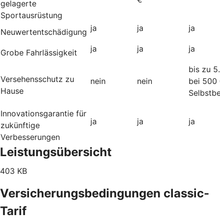
gelagerte
Sportausrüstung
ja
ja
ja
Neuwertentschädigung
ja
ja
ja
Grobe Fahrlässigkeit
bis zu 5
Versehensschutz zu
nein
nein
bei 500
Hause
Selbstbe
Innovationsgarantie für
ja
ja
ja
zukünftige
Verbesserungen
Leistungsübersicht
403 KB
Versicherungsbedingungen classic-
Tarif