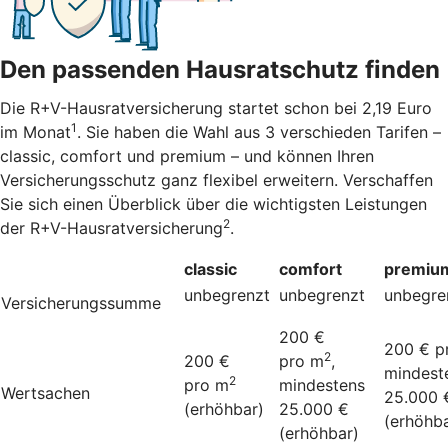
Den passenden Hausratschutz finden
Die R+V-Hausratversicherung startet schon bei 2,19 Euro
1
im Monat
. Sie haben die Wahl aus 3 verschieden Tarifen –
classic, comfort und premium – und können Ihren
Versicherungsschutz ganz flexibel erweitern. Verschaffen
Sie sich einen Überblick über die wichtigsten Leistungen
2
der R+V-Hausratversicherung
.
classic
comfort
premiu
unbegrenzt
unbegrenzt
unbegre
Versicherungssumme
200 €
200 € p
2
200 €
pro m
,
mindest
2
pro m
mindestens
Wertsachen
25.000 
(erhöhbar)
25.000 €
(erhöhba
(erhöhbar)