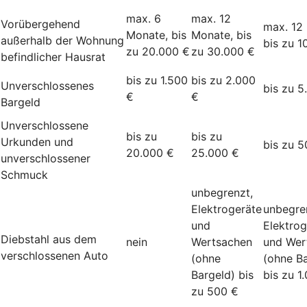
max. 6
max. 12
Vorübergehend
max. 12
Monate, bis
Monate, bis
außerhalb der Wohnung
bis zu 1
zu 20.000 €
zu 30.000 €
befindlicher Hausrat
bis zu 1.500
bis zu 2.000
Unverschlossenes
bis zu 5
€
€
Bargeld
Unverschlossene
bis zu
bis zu
Urkunden und
bis zu 5
20.000 €
25.000 €
unverschlossener
Schmuck
unbegrenzt,
Elektrogeräte
unbegre
und
Elektrog
Diebstahl aus dem
nein
Wertsachen
und Wer
verschlossenen Auto
(ohne
(ohne Ba
Bargeld) bis
bis zu 1
zu 500 €