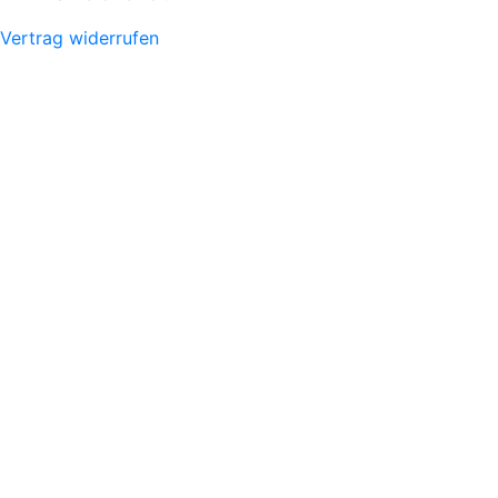
Vertrag widerrufen