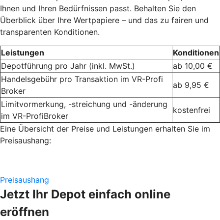
Ihnen und Ihren Bedürfnissen passt. Behalten Sie den
Überblick über Ihre Wertpapiere – und das zu fairen und
transparenten Konditionen.
Leistungen
Konditionen
Depotführung pro Jahr (inkl. MwSt.)
ab 10,00 €
Handelsgebühr pro Transaktion im VR-Profi
ab 9,95 €
Broker
Limitvormerkung, -streichung und -änderung
kostenfrei
im VR-ProfiBroker
Eine Übersicht der Preise und Leistungen erhalten Sie im
Preisaushang:
Preisaushang
Jetzt Ihr Depot einfach online
eröffnen