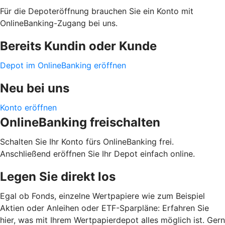
Für die Depoteröffnung brauchen Sie ein Konto mit
OnlineBanking-Zugang bei uns.
Bereits Kundin oder Kunde
Depot im OnlineBanking eröffnen
Neu bei uns
Konto eröffnen
OnlineBanking freischalten
Schalten Sie Ihr Konto fürs OnlineBanking frei.
Anschließend eröffnen Sie Ihr Depot einfach online.
Legen Sie direkt los
Egal ob Fonds, einzelne Wertpapiere wie zum Beispiel
Aktien oder Anleihen oder ETF-Sparpläne: Erfahren Sie
hier, was mit Ihrem Wertpapierdepot alles möglich ist. Gern