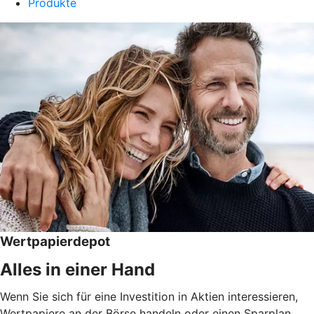
Produkte
Wertpapierdepot
Alles in einer Hand
Wenn Sie sich für eine Investition in Aktien interessieren,
Wertpapiere an der Börse handeln oder einen Sparplan